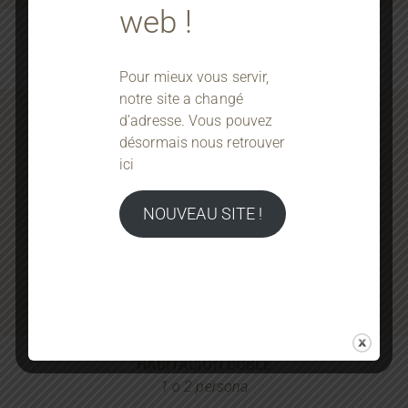
web !
HABITACIÓN
INDIVIDUAL
1 persona
Pour mieux vous servir,
notre site a changé
SABER MÁS
d’adresse. Vous pouvez
désormais nous retrouver
ici
NOUVEAU SITE !
HABITACIÓN DOBLE
1 o 2 persona