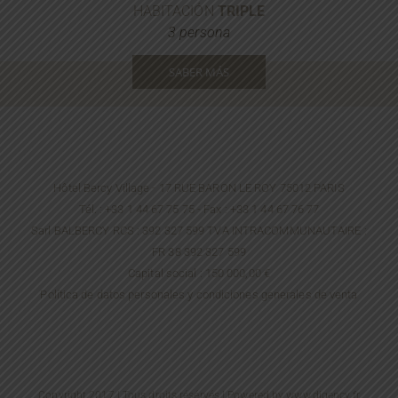
HABITACIÓN
TRIPLE
3 persona
SABER MÁS
Hôtel Bercy Village - 17 RUE BARON LE ROY 75012 PARIS
Tél. : +33 1 44 67 75 75 - Fax : +33 1 44 67 76 77
Sarl BALBERCY RCS : 392 327 599 TVA INTRACOMMUNAUTAIRE :
FR 38 392 327 599
Capital social : 150 000,00 €
Política de datos personales y condiciones generales de venta
Copyright 2017 | Tous droits résérvés | Powered by
www.digency.fr