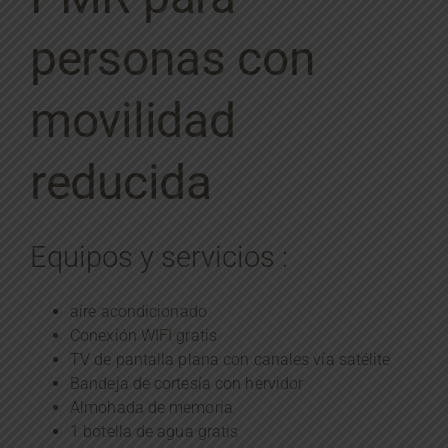
personas con
movilidad
reducida
Equipos y servicios :
aire acondicionado
Conexión WIFI gratis
TV de pantalla plana con canales vía satélite
Bandeja de cortesía con hervidor
Almohada de memoria
1 botella de agua gratis