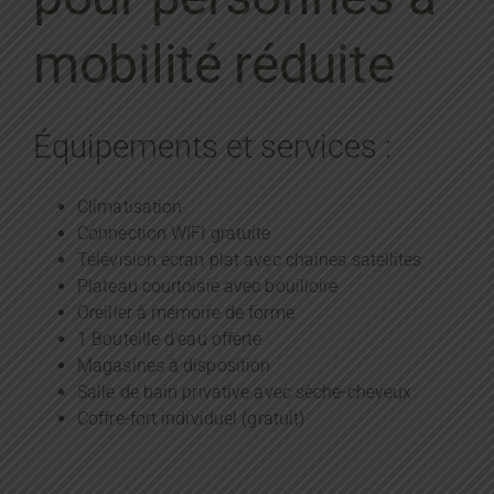
mobilité réduite
Équipements et services :
Climatisation
Connection WIFI gratuite
Télévision écran plat avec chaines satellites
Plateau courtoisie avec bouilloire
Oreiller à mémoire de forme
1 Bouteille d’eau offerte
Magasines à disposition
Salle de bain privative avec sèche-cheveux
Coffre-fort individuel (gratuit)